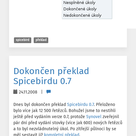
spicebird
překlad
Dokončen překlad
Spicebirdu 0.7
24.11.2008 |
Dnes byl dokončen překlad
Spicebirdu 0.7
. Přeloženo
bylo více jak 12 500 řetězců. Bohužel jsme to nestihli
ještě před vydáním verze 0.7, protože
Synovel
zveřejnil
pár dní před vydání stovky (více jak 600) nových řetězců
a to byl nezvládnutelný úkol. Po zítřejší půlnoci by se
měl sestavit již
kompletní překlad
.