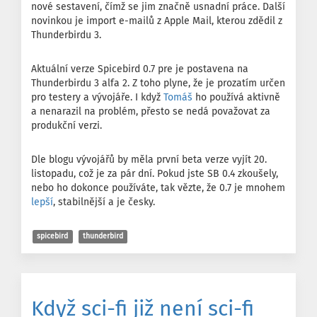
nové sestavení, čímž se jim značně usnadní práce. Další
novinkou je import e-mailů z Apple Mail, kterou zdědil z
Thunderbirdu 3.
Aktuální verze Spicebird 0.7 pre je postavena na
Thunderbirdu 3 alfa 2. Z toho plyne, že je prozatím určen
pro testery a vývojáře. I když
Tomáš
ho používá aktivně
a nenarazil na problém, přesto se nedá považovat za
produkční verzi.
Dle blogu vývojářů by měla první beta verze vyjít 20.
listopadu, což je za pár dní. Pokud jste SB 0.4 zkoušely,
nebo ho dokonce používáte, tak vězte, že 0.7 je mnohem
lepší
, stabilnější a je česky.
spicebird
thunderbird
Když sci-fi již není sci-fi