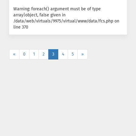
Warning: foreach() argument must be of type
array|object, false given in
/data/web/virtuals/9975/virtual/www/data/fcs.php on
line 370
«
0
1
2
3
4
5
»