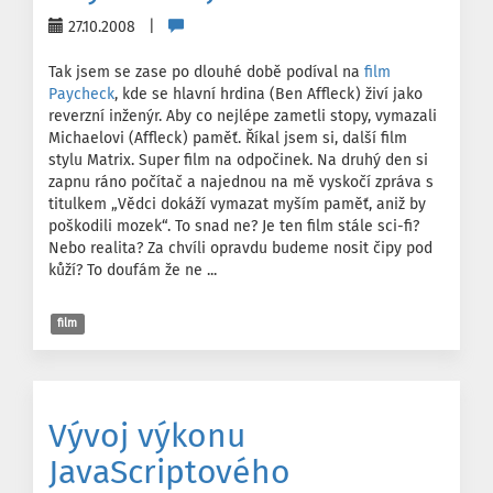
27.10.2008 |
Tak jsem se zase po dlouhé době podíval na
film
Paycheck
, kde se hlavní hrdina (Ben Affleck) živí jako
reverzní inženýr. Aby co nejlépe zametli stopy, vymazali
Michaelovi (Affleck) paměť. Říkal jsem si, další film
stylu Matrix. Super film na odpočinek. Na druhý den si
zapnu ráno počítač a najednou na mě vyskočí zpráva s
titulkem „Vědci dokáží vymazat myším paměť, aniž by
poškodili mozek“. To snad ne? Je ten film stále sci-fi?
Nebo realita? Za chvíli opravdu budeme nosit čipy pod
kůží? To doufám že ne ...
film
Vývoj výkonu
JavaScriptového