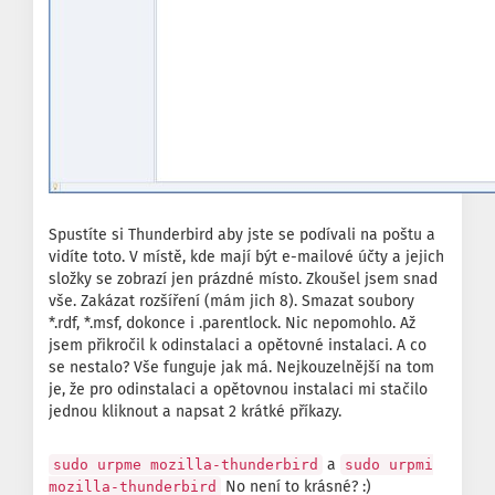
Spustíte si Thunderbird aby jste se podívali na poštu a
vidíte toto. V místě, kde mají být e-mailové účty a jejich
složky se zobrazí jen prázdné místo. Zkoušel jsem snad
vše. Zakázat rozšíření (mám jich 8). Smazat soubory
*.rdf, *.msf, dokonce i .parentlock. Nic nepomohlo. Až
jsem přikročil k odinstalaci a opětovné instalaci. A co
se nestalo? Vše funguje jak má. Nejkouzelnější na tom
je, že pro odinstalaci a opětovnou instalaci mi stačilo
jednou kliknout a napsat 2 krátké příkazy.
a
sudo urpme mozilla-thunderbird
sudo urpmi
No není to krásné? :)
mozilla-thunderbird