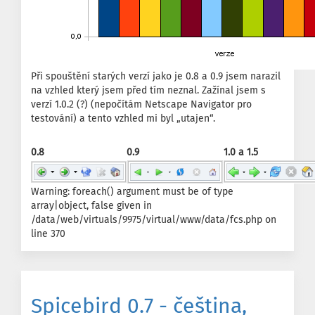
Při spouštění starých verzí jako je 0.8 a 0.9 jsem narazil
na vzhled který jsem před tím neznal. Zažínal jsem s
verzí 1.0.2 (?) (nepočítám Netscape Navigator pro
testování) a tento vzhled mi byl „utajen“.
0.8
0.9
1.0 a 1.5
Warning: foreach() argument must be of type
array|object, false given in
/data/web/virtuals/9975/virtual/www/data/fcs.php on
line 370
Spicebird 0.7 - čeština,