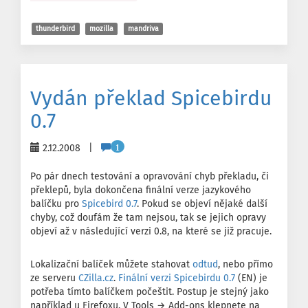
thunderbird
mozilla
mandriva
Vydán překlad Spicebirdu
0.7
1
2.12.2008 |
Po pár dnech testování a opravování chyb překladu, či
překlepů, byla dokončena finální verze jazykového
balíčku pro
Spicebird 0.7
. Pokud se objeví nějaké další
chyby, což doufám že tam nejsou, tak se jejich opravy
objeví až v následující verzi 0.8, na které se již pracuje.
Lokalizační balíček můžete stahovat
odtud
, nebo přímo
ze serveru
CZilla.cz
.
Finální verzi Spicebirdu 0.7
(EN) je
potřeba tímto balíčkem počeštit. Postup je stejný jako
například u Firefoxu. V Tools → Add-ons klepnete na