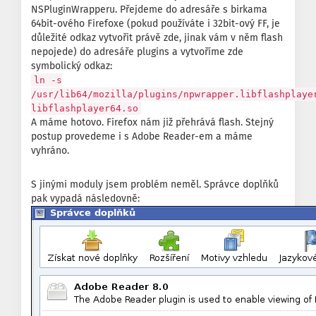
NSPluginWrapperu. Přejdeme do adresáře s birkama
64bit-ového Firefoxe (pokud používáte i 32bit-ový FF, je
důležité odkaz vytvořit právě zde, jinak vám v něm flash
nepojede) do adresáře plugins a vytvoříme zde
symbolický odkaz:
ln -s
/usr/lib64/mozilla/plugins/npwrapper.libflashplaye
libflashplayer64.so
A máme hotovo. Firefox nám již přehrává flash. Stejný
postup provedeme i s Adobe Reader-em a máme
vyhráno.
S jinými moduly jsem problém neměl. Správce doplňků
pak vypadá následovně: