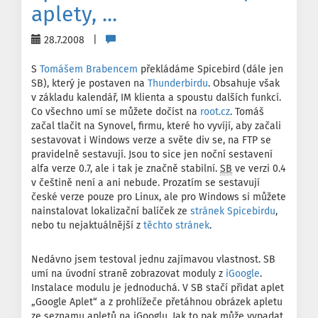
aplety, ...
28.7.2008 |
S
Tomášem Brabencem
překládáme Spicebird (dále jen
SB), který je postaven na
Thunderbirdu
. Obsahuje však
v základu kalendář, IM klienta a spoustu dalších funkcí.
Co všechno umí se můžete dočíst na
root.cz
. Tomáš
začal tlačit na Synovel, firmu, které ho vyvíjí, aby začali
sestavovat i Windows verze a světe div se, na FTP se
pravidelně sestavují. Jsou to sice jen noční sestavení
alfa verze 0.7, ale i tak je značně stabilní.
SB
ve verzi 0.4
v češtině není a ani nebude. Prozatím se sestavují
české verze pouze pro Linux, ale pro Windows si můžete
nainstalovat lokalizační balíček ze
stránek Spicebirdu
,
nebo tu nejaktuálnější z
těchto stránek
.
Nedávno jsem testoval jednu zajímavou vlastnost. SB
umí na úvodní straně zobrazovat moduly z
iGoogle
.
Instalace modulu je jednoduchá. V SB stačí přidat aplet
„Google Aplet“ a z prohlížeče přetáhnou obrázek apletu
ze seznamu apletů na iGooglu. Jak to pak může vypadat