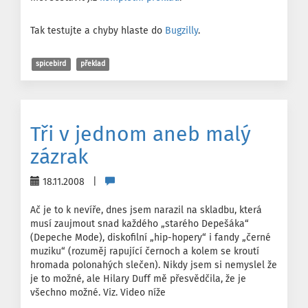
Tak testujte a chyby hlaste do
Bugzilly
.
spicebird
překlad
Tři v jednom aneb malý
zázrak
18.11.2008 |
Ač je to k nevíře, dnes jsem narazil na skladbu, která
musí zaujmout snad každého „starého Depešáka“
(Depeche Mode), diskofilní „hip-hopery“ i fandy „černé
muziku“ (rozuměj rapující černoch a kolem se kroutí
hromada polonahých slečen). Nikdy jsem si nemyslel že
je to možné, ale Hilary Duff mě přesvědčila, že je
všechno možné. Viz. Video níže