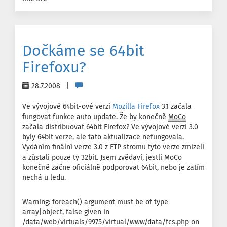
Dočkáme se 64bit
Firefoxu?
28.7.2008 |
Ve vývojové 64bit-ové verzi
Mozilla Firefox
3.1 začala
fungovat funkce auto update. Že by konečně
MoCo
začala distribuovat 64bit Firefox? Ve vývojové verzi 3.0
byly 64bit verze, ale tato aktualizace nefungovala.
Vydáním finální verze 3.0 z FTP stromu tyto verze zmizeli
a zůstali pouze ty 32bit. Jsem zvědaví, jestli MoCo
konečně začne oficiálně podporovat 64bit, nebo je zatím
nechá u ledu.
Warning: foreach() argument must be of type
array|object, false given in
/data/web/virtuals/9975/virtual/www/data/fcs.php on