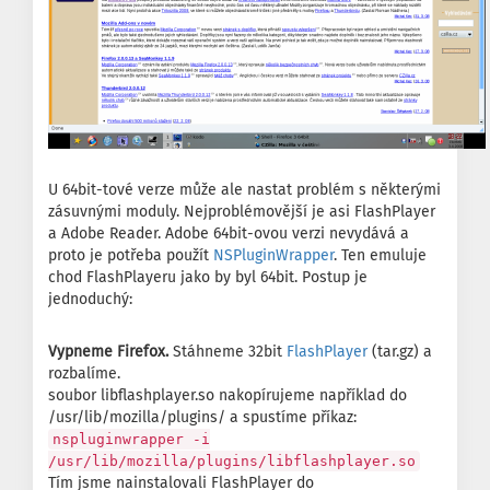
U 64bit-tové verze může ale nastat problém s některými
zásuvnými moduly. Nejproblémovější je asi FlashPlayer
a Adobe Reader. Adobe 64bit-ovou verzi nevydává a
proto je potřeba použít
NSPluginWrapper
. Ten emuluje
chod FlashPlayeru jako by byl 64bit. Postup je
jednoduchý:
Vypneme Firefox.
Stáhneme 32bit
FlashPlayer
(tar.gz) a
rozbalíme.
soubor libflashplayer.so nakopírujeme například do
/usr/lib/mozilla/plugins/ a spustíme příkaz:
nspluginwrapper -i
/usr/lib/mozilla/plugins/libflashplayer.so
Tím jsme nainstalovali FlashPlayer do