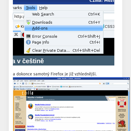
a dokonce samotný Firefox je již vzhlednější.