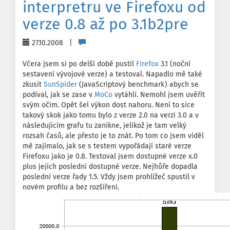
interpretru ve Firefoxu od
verze 0.8 až po 3.1b2pre
27.10.2008 |
Včera jsem si po delší době pustil
Firefox
3.1 (noční
sestavení vývojové verze) a testoval. Napadlo mě také
zkusit
SunSpider
(JavaScriptový benchmark) abych se
podíval, jak se zase v
MoCo
vytáhli. Nemohl jsem uvěřit
svým očím. Opět šel výkon dost nahoru. Není to sice
takový skok jako tomu bylo z verze 2.0 na verzi 3.0 a v
následujícím grafu tu zanikne, jelikož je tam velký
rozsah časů, ale přesto je to znát. Po tom co jsem viděl
mě zajímalo, jak se s testem vypořádají staré verze
Firefoxu jako je 0.8. Testoval jsem dostupné verze x.0
plus jejich poslední dostupné verze. Nejhůře dopadla
poslední verze řady 1.5. Vždy jsem prohlížeč spustil v
novém profilu a bez rozšíření.