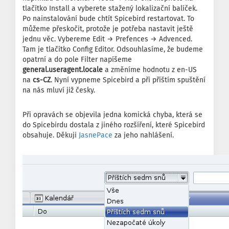
tlačítko Install a vyberete stažený lokalizační balíček.
Po nainstalování bude chtít Spicebird restartovat. To
můžeme přeskočit, protože je potřeba nastavit ještě
jednu věc. Vybereme Edit → Prefences → Advenced.
Tam je tlačítko Config Editor. Odsouhlasíme, že budeme
opatrní a do pole Filter napíšeme
general.useragent.locale
a změníme hodnotu z en-US
na
cs-CZ
. Nyní vypneme Spicebird a při příštím spuštění
na nás mluví již česky.
Při opravách se objevila jedna komická chyba, která se
do Spicebirdu dostala z jiného rozšíření, které Spicebird
obsahuje. Děkuji
JasnePace
za jeho nahlášení.