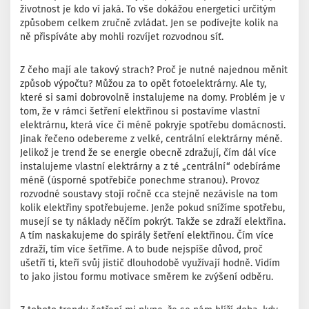
životnost je kdo ví jaká. To vše dokážou energetici určitým
způsobem celkem zručně zvládat. Jen se podívejte kolik na
ně přispíváte aby mohli rozvíjet rozvodnou síť.
Z čeho mají ale takový strach? Proč je nutné najednou měnit
způsob výpočtu? Můžou za to opět fotoelektrárny. Ale ty,
které si sami dobrovolně instalujeme na domy. Problém je v
tom, že v rámci šetření elektřinou si postavíme vlastní
elektrárnu, která více či méně pokryje spotřebu domácnosti.
Jinak řečeno odebereme z velké, centrální elektrárny méně.
Jelikož je trend že se energie obecně zdražují, čím dál více
instalujeme vlastní elektrárny a z té „centrální“ odebíráme
méně (úsporné spotřebiče ponechme stranou). Provoz
rozvodné soustavy stojí ročně cca stejně nezávisle na tom
kolik elektřiny spotřebujeme. Jenže pokud snížíme spotřebu,
musejí se ty náklady něčím pokrýt. Takže se zdraží elektřina.
A tím naskakujeme do spirály šetření elektřinou. Čím více
zdraží, tím více šetříme. A to bude nejspíše důvod, proč
ušetří ti, kteří svůj jistič dlouhodobě využívají hodně. Vidím
to jako jistou formu motivace směrem ke zvýšení odběru.