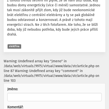
Z tohoto trendu šetření mi plyne, že se nám blíží doba, kdy
budou domy energeticky (více či méně) samostatné. Jednou
tak musí zákonitě přijít zlom, kdy již bude neekonomické
brát elektřinu z centrální elektrárny a ty se pak globálně
budou odstavovat a konzervovat. A právě z tohoto mají
energetici strach. Ne z těch fotofarem. Ale toho, že se blíží
doba, kdy již nebudou potřeba, kdy bude jejich práce příliš
drahá.
elektřina
Warning: Undefined array key "jmeno" in
/data/web/virtuals/9975/virtual/www/data/str/article.php on
line 87 Warning: Undefined array key "comment" in
/data/web/virtuals/9975/virtual/www/data/str/article.php on
line 103
Jméno:
Komentář: