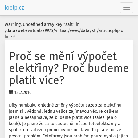
joelp.cz
Toggl
navig
Warning: Undefined array key "salt" in
/data/web/virtuals/9975/virtual/www/data/str/article.php on
line 6
Proč se mění výpočet
elektřiny? Proč budeme
platit více?
18.2.2016
Díky humbuku ohledně změny výpočtu sazeb za elektřinu
jsem si uvědomil jednu velice zajímavou věc. Je celkem
jasné a nezajímavé, že budeme platit více (záleží jen o
kolik). Je jasné že za to částečně můžou fotoelektrárny a
spol. které zatěžují přenosovou soustavu. To je ale pouze
prvotní problém. Fotofarmy jsou problém pouze nyní a jejich