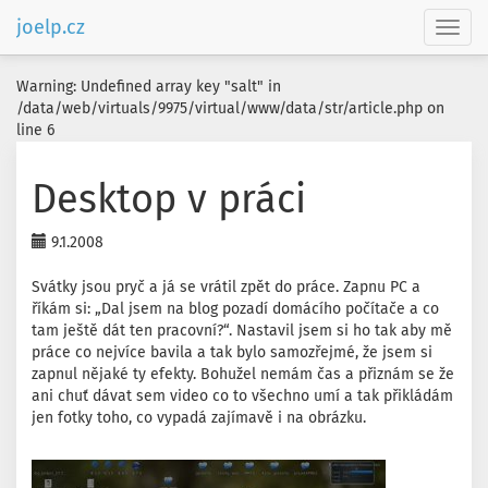
joelp.cz
Toggl
navig
Warning: Undefined array key "salt" in
/data/web/virtuals/9975/virtual/www/data/str/article.php on
line 6
Desktop v práci
9.1.2008
Svátky jsou pryč a já se vrátil zpět do práce. Zapnu PC a
říkám si: „Dal jsem na blog pozadí domácího počítače a co
tam ještě dát ten pracovní?“. Nastavil jsem si ho tak aby mě
práce co nejvíce bavila a tak bylo samozřejmé, že jsem si
zapnul nějaké ty efekty. Bohužel nemám čas a přiznám se že
ani chuť dávat sem video co to všechno umí a tak přikládám
jen fotky toho, co vypadá zajímavě i na obrázku.